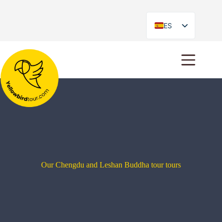
ES
EN
Our Chengdu and Leshan Buddha tour tours