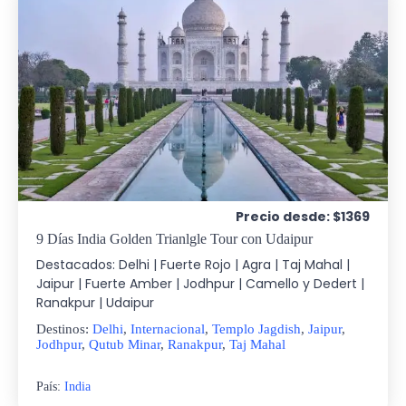
Precio desde: $1369
9 Días India Golden Trianlgle Tour con Udaipur
Destacados: Delhi | Fuerte Rojo | Agra | Taj Mahal |
Jaipur | Fuerte Amber | Jodhpur | Camello y Dedert |
Ranakpur | Udaipur
Destinos:
Delhi
,
Internacional
,
Templo Jagdish
,
Jaipur
,
Jodhpur
,
Qutub Minar
,
Ranakpur
,
Taj Mahal
País:
India