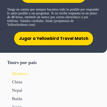
Tenga en cuenta que siempre hacemos todo lo posible por responder
lo antes posible a sus preguntas. Si no recibe respuesta en un plazo
de 48 horas, inténtelo de nuevo por correo electrónico o por
teléfono. Saludos cordiales, Jessie (propietaria de
Yellowbirdtour.com)
Jugar a Yellowbird Travel Match
Tours por país
Destinos:
China
Nepal
Bután
Japón