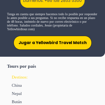
Llámenos: +86 158 2853 5300
Tenga en cuenta que siempre hacemos todo lo posible por responder
lo antes posible a sus preguntas. Si no recibe respuesta en un plazo
de 48 horas, inténtelo de nuevo por correo electrónico o por
teléfono. Saludos cordiales, Jessie (propietaria de
Yellowbirdtour.com)
Jugar a Yellowbird Travel Match
Tours por país
Destinos:
China
Nepal
Bután