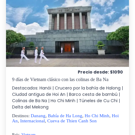
Precio desde: $1090
9 días de Vietnam clásico con las colinas de Ba Na
Destacados: Hanói | Crucero por la bahía de Halong |
Ciudad antigua de Hoi An | Barco cesta de bambú |
Colinas de Ba Na | Ho Chi Minh | Túneles de Cu Chi |
Delta del Mekong
Destinos:
Danang
,
Bahía de Ha Long
,
Ho Chi Minh
,
Hoi
An
,
Internacional
,
Cueva de Thien Canh Son
País:
Vietnam