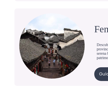
Fen
Descubr
provinc
serena 
patrimo
Guía