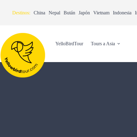
Destinos:
China
Nepal
Bután
Japón
Vietnam
Indonesia
I
YelloBirdTour
Tours a Asia