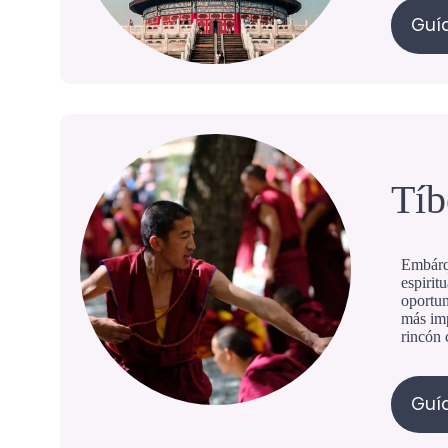
Guía
Tíb
Embárqu
espirit
oportun
más imp
rincón 
Guía