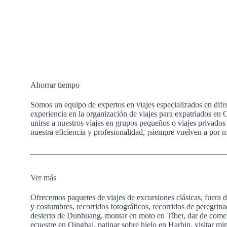
Ahorrar tiempo
Somos un equipo de expertos en viajes especializados en dife
experiencia en la organización de viajes para expatriados en 
unirse a nuestros viajes en grupos pequeños o viajes privados 
nuestra eficiencia y profesionalidad, ¡siempre vuelven a por m
Ver más
Ofrecemos paquetes de viajes de excursiones clásicas, fuera de
y costumbres, recorridos fotográficos, recorridos de peregri
desierto de Dunhuang, montar en moto en Tíbet, dar de comer 
ecuestre en Qinghai, patinar sobre hielo en Harbin, visitar mi