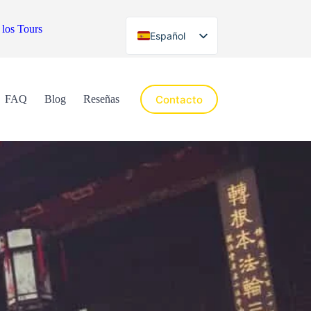
 los Tours
Español
English
Contacto
FAQ
Blog
Reseñas