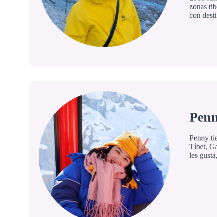
zonas ti
con dest
Penn
Penny ti
Tíbet, Ga
les gust