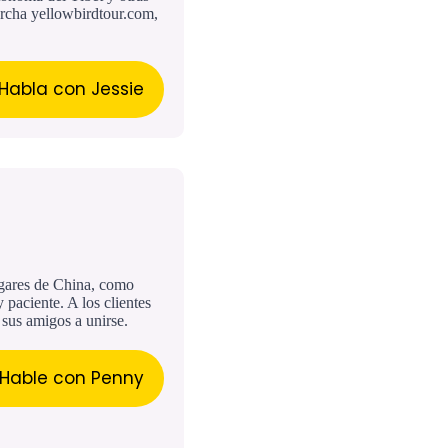
rcha yellowbirdtour.com,
Habla con Jessie
ugares de China, como
paciente. A los clientes
sus amigos a unirse.
Hable con Penny