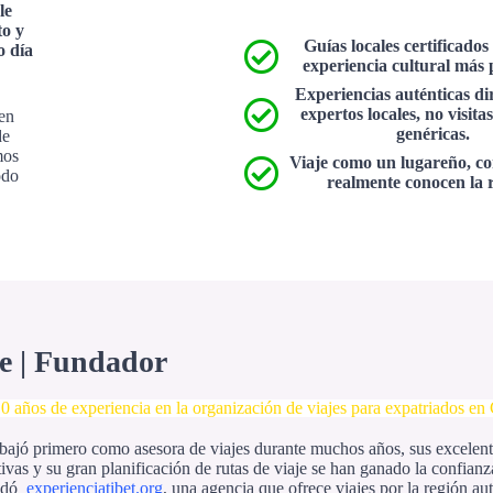
le
to y
Guías locales certificado
o día
experiencia cultural más
Experiencias auténticas di
expertos locales, no visitas
 en
genéricas.
de
mos
Viaje como un lugareño, co
odo
realmente conocen la 
ie | Fundador
0 años de experiencia en la organización de viajes para expatriados en
rabajó primero como asesora de viajes durante muchos años, sus excelent
ivas y su gran planificación de rutas de viaje se han ganado la confian
ndó
experienciatibet.org
, una agencia que ofrece viajes por la región au