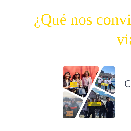
¿Qué nos convie
vi
C