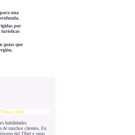
s para una
 profunda.
rigidas por
 turísticas
n guías que
región.
 China y Asia
es habilidades
za de muchos clientes. En
tónoma del Tíbet y otras