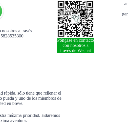
a
gar
 nosotros a través
15828535300
Póngase en contacto
con nosotros a
través de Wechat
d rápida, sólo tiene que rellenar el
omo pueda y uno de los miembros de
ted en breve.
estra máxima prioridad. Estaremos
óxima aventura.