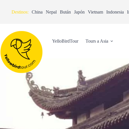
Destinos:
China
Nepal
Bután
Japón
Vietnam
Indonesia
I
YelloBirdTour
Tours a Asia