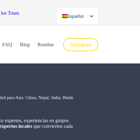
 los Tours
Español
English
Contacto
FAQ
Blog
Reseñas
ird para Asia: China, Nepal, India, Bután
or expertos, experiencias en grupos
xpertos locales
que convierten cada