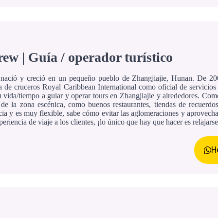
ew | Guía / operador turístico
ació y creció en un pequeño pueblo de Zhangjiajie, Hunan. De 200
 de cruceros Royal Caribbean International como oficial de servicios
u vida/tiempo a guiar y operar tours en Zhangjiajie y alrededores. Com
 de la zona escénica, como buenos restaurantes, tiendas de recuerdo
cia y es muy flexible, sabe cómo evitar las aglomeraciones y aprovechar
eriencia de viaje a los clientes, ¡lo único que hay que hacer es relajarse
H