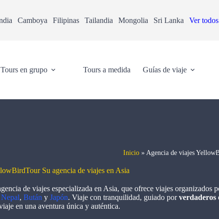
ndia
Camboya
Filipinas
Tailandia
Mongolia
Sri Lanka
Ver todos
Tours en grupo
Tours a medida
Guías de viaje
Inicio
»
Agencia de viajes YellowB
lowBirdTour Su agencia de viajes en Asia
gencia de viajes especializada en Asia, que ofrece viajes organizados p
,
Nepal
,
Bután
y
Japón
. Viaje con tranquilidad, guiado por
verdaderos e
viaje en una aventura única y auténtica.