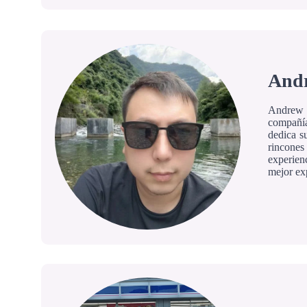
Andr
Andrew n
compañía
dedica s
rincones
experien
mejor exp