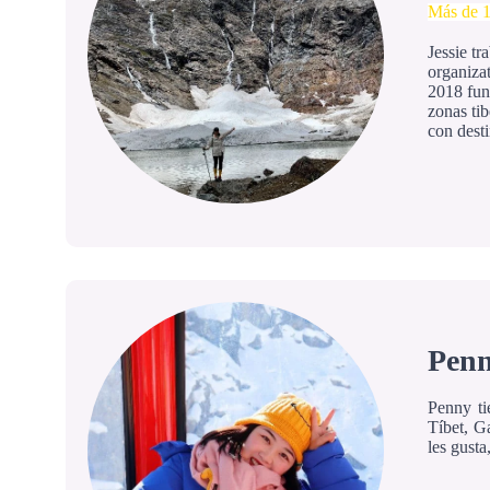
Más de 1
Jessie t
organizat
2018 fu
zonas ti
con dest
Penn
Penny ti
Tíbet, G
les gust