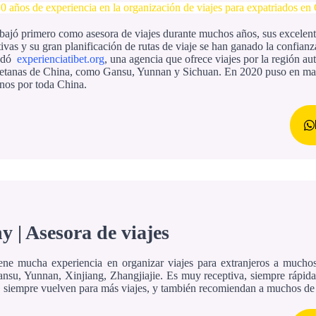
0 años de experiencia en la organización de viajes para expatriados en
rabajó primero como asesora de viajes durante muchos años, sus excelent
ivas y su gran planificación de rutas de viaje se han ganado la confian
ndó
experienciatibet.org
, una agencia que ofrece viajes por la región au
betanas de China, como Gansu, Yunnan y Sichuan. En 2020 puso en ma
inos por toda China.
y | Asesora de viajes
ene mucha experiencia en organizar viajes para extranjeros a much
ansu, Yunnan, Xinjiang, Zhangjiajie. Es muy receptiva, siempre rápida 
a, siempre vuelven para más viajes, y también recomiendan a muchos de 