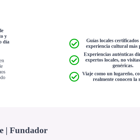
le
to y
Guías locales certificado
o día
experiencia cultural más
Experiencias auténticas di
expertos locales, no visitas
 en
genéricas.
de
mos
Viaje como un lugareño, co
odo
realmente conocen la 
ie | Fundador