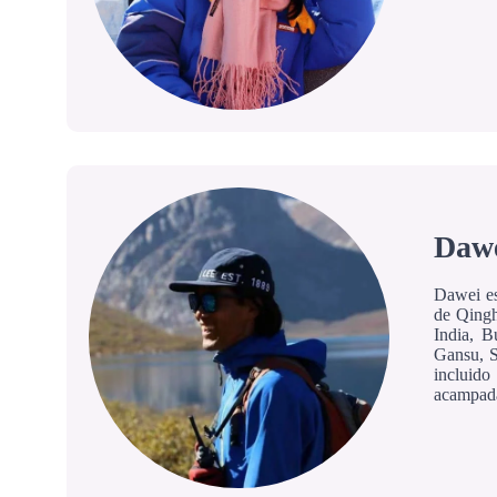
Dawe
Dawei es
de Qingh
India, B
Gansu, S
incluido
acampadas