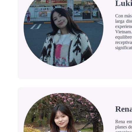
Luki
Con más d
larga di
experien
Vietnam.
equilibre
receptiv
signific
Rena
Rena emp
planes d