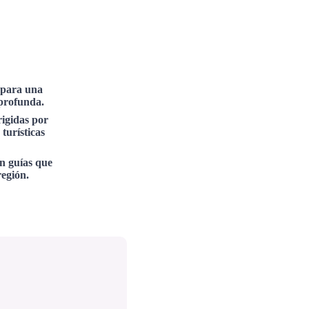
s para una
 profunda.
rigidas por
 turísticas
n guías que
región.