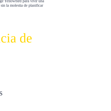
ige Yellowbird para vivir una
sin la molestia de planificar
cia de
s