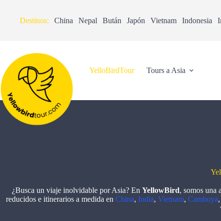
Destinos:
China
Nepal
Bután
Japón
Vietnam
Indonesia
I
YelloBirdTour
Tours a Asia
Yel
¿Busca un viaje inolvidable por Asia? En
YellowBird
, somos una a
reducidos e itinerarios a medida en
China
,
India
,
Vietnam
,
Camboya