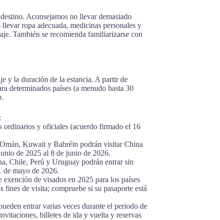
u destino. Aconsejamos no llevar demasiado
 llevar ropa adecuada, medicinas personales y
viaje. También se recomienda familiarizarse con
 y la duración de la estancia. A partir de
ara determinados países (a menudo hasta 30
o.
:
ordinarios y oficiales (acuerdo firmado el 16
, Omán, Kuwait y Bahréin podrán visitar China
junio de 2025 al 8 de junio de 2026.
na, Chile, Perú y Uruguay podrán entrar sin
31 de mayo de 2026.
e exención de visados en 2025 para los países
 fines de visita; compruebe si su pasaporte está
 pueden entrar varias veces durante el periodo de
nvitaciones, billetes de ida y vuelta y reservas