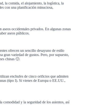
 la comida, el alojamiento, la logística, la
rales con una planificación minuciosa,
con aseos occidentales privados. En algunas zonas
aber aseos públicos.
entes ofrecen un sencillo desayuno de estilo
na gran variedad de gustos. Pero, por supuesto,
nes chinas 🙂.
tilizan enchufes de cinco orificios que admiten
planas (tipo I). Si vienes de Europa o EE.UU.,
 comodidad y la seguridad de los asientos, así