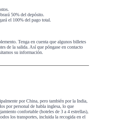
stos.
cobrará 50% del depósito.
rgará el 100% del pago total.
uplemento. Tenga en cuenta que algunos billetes
tes de la salida. Así que póngase en contacto
sitamos su información.
cipalmente por China, pero también por la India,
s por personal de habla inglesa, lo que
amiento confortable (hoteles de 3 a 4 estrellas),
todos los transportes, incluida la recogida en el