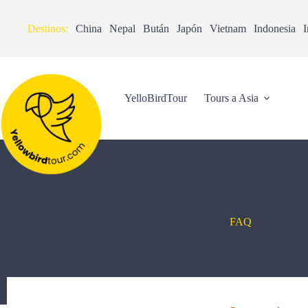
Destinos:
China
Nepal
Bután
Japón
Vietnam
Indonesia
I
YelloBirdTour
Tours a Asia
FAQ