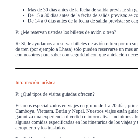
Más de 30 días antes de la fecha de salida prevista: sin ga
De 15 a 30 días antes de la fecha de salida prevista: se 
De 14 a 0 días antes de la fecha de salida prevista: se ca
P: ¿Me reservan ustedes los billetes de avión o tren?
R: Sí, le ayudamos a reservar billetes de avión o tren por un s
de tren (por ejemplo a Lhasa) sólo pueden reservarse un mes an
con nosotros para saber con seguridad con qué antelación nece
Información turística
P: ¿Qué tipos de visitas guiadas ofrecen?
Estamos especializados en viajes en grupo de 1 a 20 días, prin
Camboya, Vietnam, Bután y Nepal. Nuestros viajes están guiado
garantiza una experiencia divertida e informativa. Incluimos aloj
algunas comidas especificadas en los itinerarios de los viajes y 
aeropuerto y los traslados.