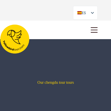
ES
EN
Our chengdu tour tours