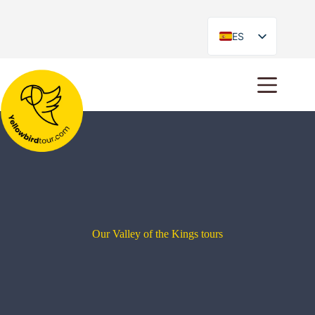
ES
EN
Our Valley of the Kings tours