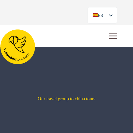
ES
EN
Our travel group to china tours