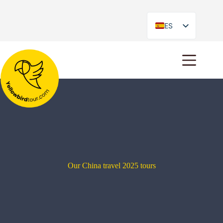
ES
EN
Our China travel 2025 tours