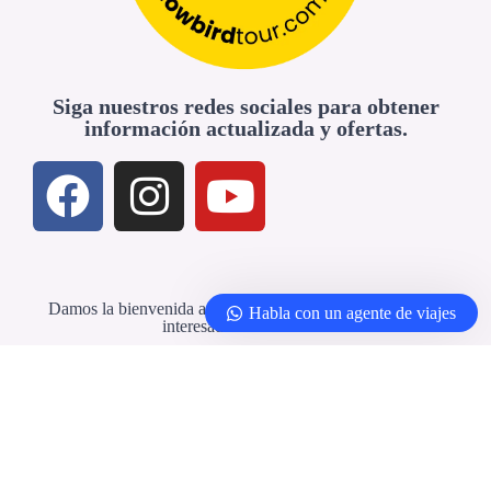
Siga nuestros redes sociales para obtener
información actualizada y ofertas.
Damos la bienvenida a agencias de viajes y profesionales
Habla con un agente de viajes
interesados en colaborar
Agencias de viajes y socios