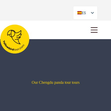
ES
EN
Our Chengdu panda tour tours