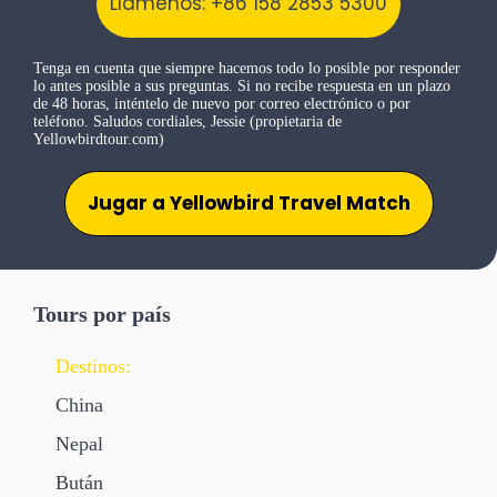
Llámenos: +86 158 2853 5300
Tenga en cuenta que siempre hacemos todo lo posible por responder
lo antes posible a sus preguntas. Si no recibe respuesta en un plazo
de 48 horas, inténtelo de nuevo por correo electrónico o por
teléfono. Saludos cordiales, Jessie (propietaria de
Yellowbirdtour.com)
Jugar a Yellowbird Travel Match
Tours por país
Destinos:
China
Nepal
Bután