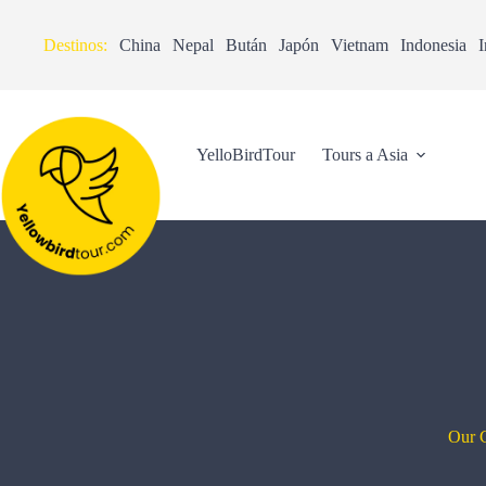
Destinos:
China
Nepal
Bután
Japón
Vietnam
Indonesia
I
YelloBirdTour
Tours a Asia
Our C