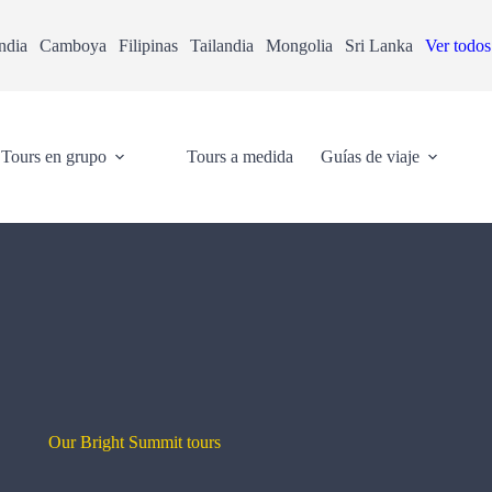
ndia
Camboya
Filipinas
Tailandia
Mongolia
Sri Lanka
Ver todos
Tours en grupo
Tours a medida
Guías de viaje
Our Bright Summit tours