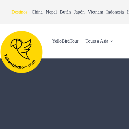
Destinos:
China
Nepal
Bután
Japón
Vietnam
Indonesia
I
YelloBirdTour
Tours a Asia