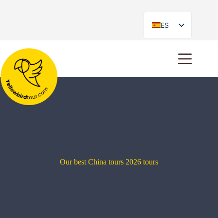
ES
EN
Our best China tours 2026 tours