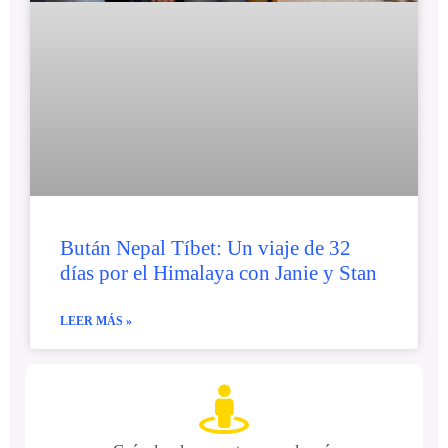
Bután Nepal Tíbet: Un viaje de 32
días por el Himalaya con Janie y Stan
LEER MÁS »