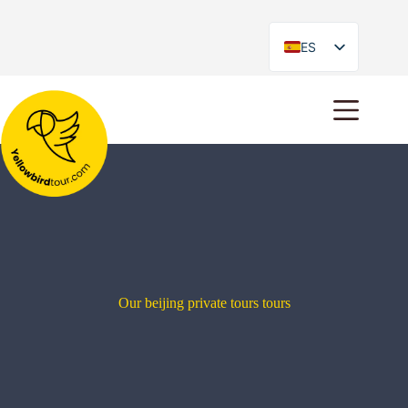
ES
EN
Our beijing private tours tours