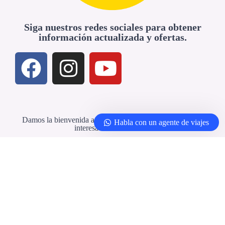
Siga nuestros redes sociales para obtener
información actualizada y ofertas.
Damos la bienvenida a agencias de viajes y profesionales
Habla con un agente de viajes
interesados en colaborar
Agencias de viajes y socios
© 2026 -
Yellowbirdtour.com
| Todos los