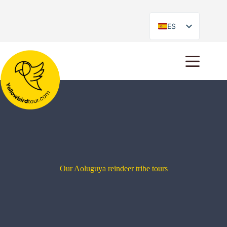
ES
EN
Our Aoluguya reindeer tribe tours